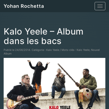
Yohan Rochetta
Toggl
navig
Kalo Yeele – Album
dans les bacs
Publié le 24/06/2014. Catégorie : Kalo Yeele / Mots-clés : Kalo Yeele, Nouvel
Album