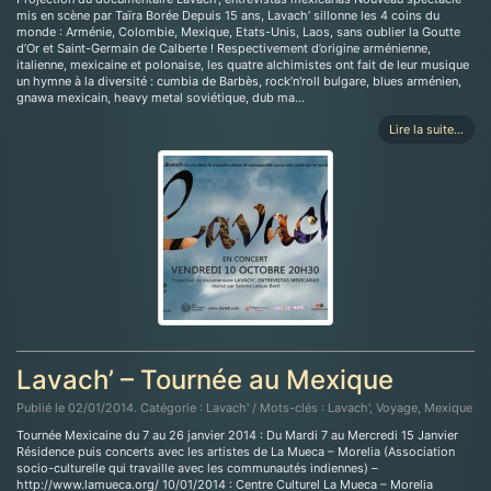
mis en scène par Taïra Borée Depuis 15 ans, Lavach’ sillonne les 4 coins du
monde : Arménie, Colombie, Mexique, Etats-Unis, Laos, sans oublier la Goutte
d’Or et Saint-Germain de Calberte ! Respectivement d’origine arménienne,
italienne, mexicaine et polonaise, les quatre alchimistes ont fait de leur musique
un hymne à la diversité : cumbia de Barbès, rock’n'roll bulgare, blues arménien,
gnawa mexicain, heavy metal soviétique, dub ma…
Lire la suite...
Lavach’ – Tournée au Mexique
Publié le 02/01/2014. Catégorie : Lavach' / Mots-clés : Lavach', Voyage, Mexique
Tournée Mexicaine du 7 au 26 janvier 2014 : Du Mardi 7 au Mercredi 15 Janvier
Résidence puis concerts avec les artistes de La Mueca – Morelia (Association
socio-culturelle qui travaille avec les communautés indiennes) –
http://www.lamueca.org/ 10/01/2014 : Centre Culturel La Mueca – Morelia